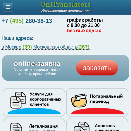
UniTranslators
объединенные переводчики
+7
(495)
280-38-13
график работы
с 9.00 до 21.00
без выходных
Наши адреса:
(39)
(267)
в Москве
Московская область
online-заявка
заказать
Вы можете направить заказ
в работу прямо сейчас