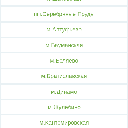
пгт.Серебряные Пруды
м.Алтуфьево
м.Бауманская
м.Беляево
м.Братиславская
м.Динамо
м.Жулебино
м.Кантемировская