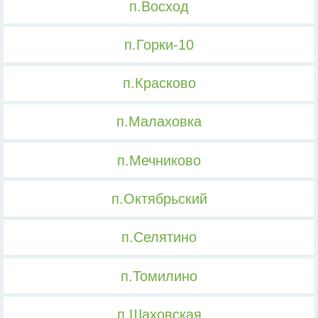
п.Восход
п.Горки-10
п.Красково
п.Малаховка
п.Мечниково
п.Октябрьский
п.Селятино
п.Томилино
п.Шаховская