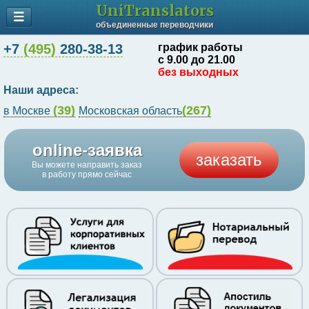
UniTranslators
объединенные переводчики
+7
(495)
280-38-13
график работы
с 9.00 до 21.00
без выходных
Наши адреса:
(39)
(267)
в Москве
Московская область
online-заявка
заказать
Вы можете направить заказ
в работу прямо сейчас