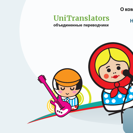
О ко
UniTranslators
Н
объединенные переводчики