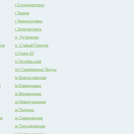
г.Солнечногорск
г.Троицк
г.Черноголовка
г.Электрогорск
д. Путилково
кое
п. Старый Городок
п.Горки-10
п.Октябрьский
пгт.Серебряные Пруды
м.Братиславская
я
м.Коммунарка
м.Медведково
м.Новокузнецкая
м.Полянка
ая
м.Семеновская
м.Третьяковская