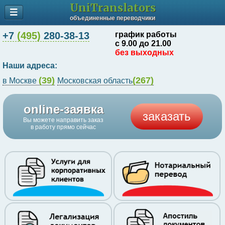
UniTranslators
объединенные переводчики
+7
(495)
280-38-13
график работы
с 9.00 до 21.00
без выходных
Наши адреса:
(39)
(267)
в Москве
Московская область
online-заявка
заказать
Вы можете направить заказ
в работу прямо сейчас