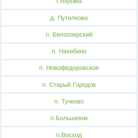
г.Яхрома
д. Путилково
п. Белоозерский
п. Нахабино
п. Новофедоровское
п. Старый Городок
п. Тучково
п.Большевик
п.Восход