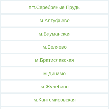
пгт.Серебряные Пруды
м.Алтуфьево
м.Бауманская
м.Беляево
м.Братиславская
м.Динамо
м.Жулебино
м.Кантемировская