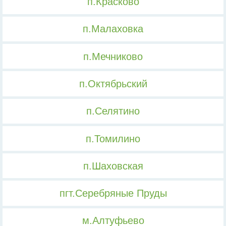
п.Красково
п.Малаховка
п.Мечниково
п.Октябрьский
п.Селятино
п.Томилино
п.Шаховская
пгт.Серебряные Пруды
м.Алтуфьево