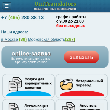
UniTranslators
объединенные переводчики
+7
(495)
280-38-13
график работы
с 9.00 до 21.00
без выходных
Наши адреса:
(39)
(267)
в Москве
Московская область
online-заявка
заказать
Вы можете направить заказ
в работу прямо сейчас