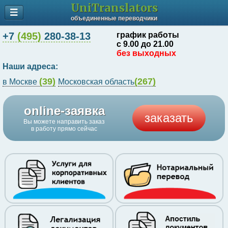
UniTranslators
объединенные переводчики
+7
(495)
280-38-13
график работы
с 9.00 до 21.00
без выходных
Наши адреса:
(39)
(267)
в Москве
Московская область
online-заявка
заказать
Вы можете направить заказ
в работу прямо сейчас