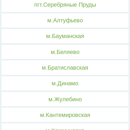
пгт.Серебряные Пруды
м.Алтуфьево
м.Бауманская
м.Беляево
м.Братиславская
м.Динамо
м.Жулебино
м.Кантемировская